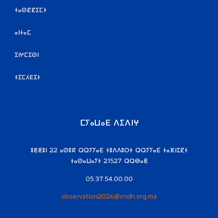
ⵜⴰⵙⵇⵇⵉⵎⵜ
ⴰⵏⵜⴰⵎ
ⵉⵏⵖⵎⵉⵙⵏ
ⵜⵉⵎⵃⴹⵉⵜ
ⵎⵢⴰⵡⴰⴹ ⴷⵉⴷⵏⵖ
ⵓⵟⵟⵓⵏ 22 ⴰⵙⵓⴽ ⵕⵕⵢⵢⴰⴹ ⵜⵓⴷⴷⵓⵔⵜ ⵕⵕⵢⵢⴰⴹ ⵜⴰⴼⵏⵉⵇⵜ
ⵜⴰⵙⴰⵡⴰⵢⵜ 21527 ⵕⵕⴱⴰⵟ
05.37.54.00.00
observation2026@cndh.org.ma