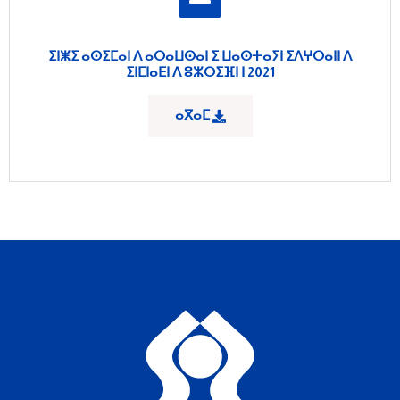
ⵉⵏⵥⵉ ⴰⵙⵉⵎⴰⵏ ⴷ ⴰⵔⴰⵡⵙⴰⵏ ⵉ ⵡⴰⵙⵜⴰⵢⵏ ⵉⴷⵖⵔⴰⵏⵏ ⴷ
ⵉⵏⵎⵏⴰⴹⵏ ⴷ ⵓⵣⵔⵉⴼⵏ ⵏ 2021
ⴰⴳⴰⵎ