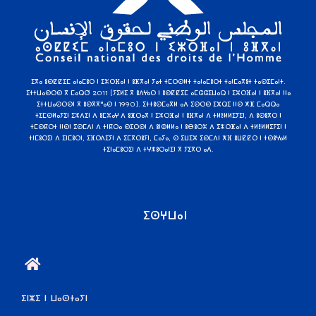
ⵉⴳⴰ ⵓⵙⵇⵇⵉⵎ ⴰⵏⴰⵎⵓⵔ ⵏ ⵉⵣⵔⴼⴰⵏ ⵏ ⵓⴼⴳⴰⵏ ⵢⴰⵜ ⵜⵎⵔⵙⵍⵜ ⵜⴰⵏⴰⵎⵓⵔⵜ ⵜⴰⵏⵎⴰⴳⵓⵜ ⵜⴰⵙⵉⵎⴰⵏⵜ.
ⵉⵜⵜⵡⴰⵙⵔⵙ ⴳ ⵎⴰⵕⵚ 2011 (ⵢⵉⵍⵉ ⴳ ⵓⴷⵖⴰⵔ ⵏ ⵓⵙⵇⵇⵉⵎ ⴰⵎⵛⵛⵉⵡⴰⵕ ⵏ ⵉⵣⵔⴼⴰⵏ ⵏ ⵓⴼⴳⴰⵏ ⵏⵏⴰ
ⵉⵜⵜⵡⴰⵙⵔⵙⵏ ⴳ ⵓⵙⴳⴳⵯⴰⵙ ⵏ 1990). ⵉⵜⵜⵓⵙⵎⴰⴳⵍ ⴰⴷ ⵉⵙⵔⵙ ⵉⵥⵕⵉ ⵏⵏⵙ ⵅⴼ ⵎⴰⵕⵕⴰ
ⵜⵉⵎⵙⵍⴰⵢⵉⵏ ⵉⵣⴷⵉⵏ ⴷ ⵓⵎⵣⴰⵖ ⴷ ⵓⴼⵔⴰⴳ ⵏ ⵉⵣⵔⴼⴰⵏ ⵏ ⵓⴼⴳⴰⵏ ⴷ ⵜⵍⴻⵍⵍⵉⵢⵉⵏ, ⴷ ⵓⵙⵓⴳⵔ ⵏ
ⵜⵎⵙⴽⵔⵜ ⵏⵏⵙⵏ ⵉⵙⵎⴷⵏ ⴷ ⵜⵏⴽⵔⴰ ⵙⵉⵔⵙⵏ ⴷ ⵓⵏⵀⵍⵍⴰ ⵏ ⵓⴱⵓⵔⵣ ⴷ ⵉⵣⵔⴼⴰⵏ ⴷ ⵜⵍⴻⵍⵍⵉⵢⵉⵏ ⵏ
ⵜⵏⵎⵓⵔⵉⵏ ⴷ ⵉⵏⵎⵓⵔⵏ, ⵉⴼⵔⴷⵉⵢⵏ ⴷ ⵉⵎⴳⵔⵓⵢⵏ, ⵎⴰⵢⴰ, ⵙ ⵉⵡⵉⵣ ⵉⵙⵎⴷⵏ ⵅⴼ ⵓⵡⵇⵇⵔ ⵏ ⵜⵙⵓⵖⴰⵍ
ⵜⵉⵏⴰⵎⵓⵔⵉⵏ ⴷ ⵜⵖⵣⵓⵔⴰⵏⵉⵏ ⴳ ⵢⵉⴳⵔ ⴰⴷ.
ⵉⵙⵖⵡⴰⵏ
ⵉⵏⵥⵉ ⵏ ⵡⴰⵙⵜⴰⵢⵏ