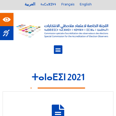
العربية
ⵜⴰⵎⴰⵣⵉⵖⵜ
Français
English
Open toolbar
ⵜⴰⵏⴰⴹⵉⵏ 2021